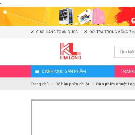
-
GIAO HÀNG TOÀN QUỐC
ĐỔI TRẢ TRONG VÒNG 7 
DANH MỤC SẢN PHẨM
TRANG
Trang chủ
Bộ bàn phím chuột
Bàn phím chuột Log