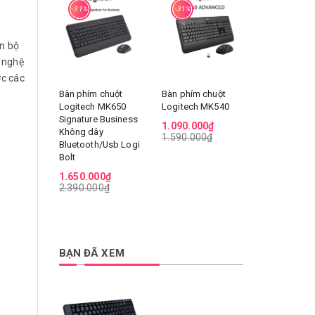
-31%
-31%
-36%
ên bộ
 nghệ
ợc các
Bàn phím chuột
Bàn phím chuột
Bàn phím ch
Logitech MK650
Logitech MK540
Logitech M
Signature Business
không dây S
1.090.000₫
Không dây
Combo
1.590.000₫
Bluetooth/Usb Logi
1.090.000
Bolt
1.690.000
1.650.000₫
2.390.000₫
BẠN ĐÃ XEM