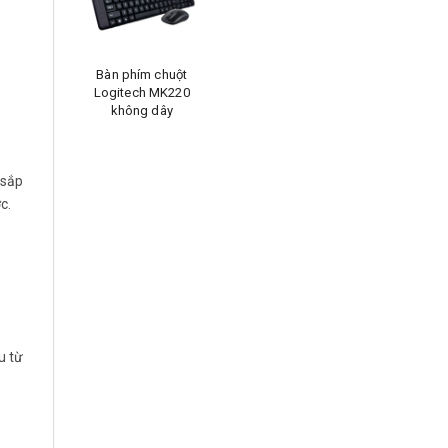
Bàn phím chuột
Logitech MK220
không dây
 sắp
c.
u từ