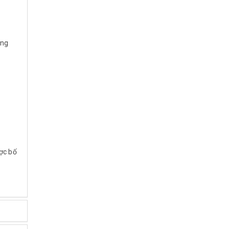
ung
ợc bố