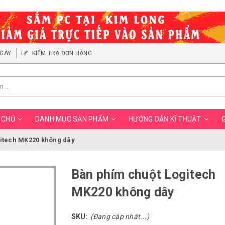
NGÀY
KIỂM TRA ĐƠN HÀNG
 CHỦ
DANH MỤC SẢN PHẨM
HƯỚNG DẪN KĨ THUẬT
G
itech MK220 không dây
Bàn phím chuột Logitech
MK220 không dây
SKU:
(Đang cập nhật...)