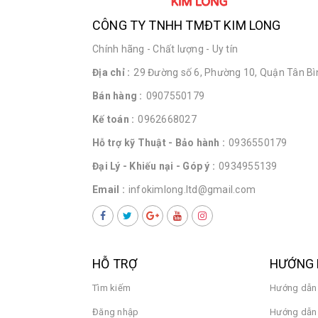
CÔNG TY TNHH TMĐT KIM LONG
Chính hãng - Chất lượng - Uy tín
Địa chỉ :
29 Đường số 6, Phường 10, Quận Tân Bìn
Bán hàng :
0907550179
Kế toán :
0962668027
Hỗ trợ kỹ Thuật - Bảo hành :
0936550179
Đại Lý - Khiếu nại - Góp ý :
0934955139
Email :
infokimlong.ltd@gmail.com
HỖ TRỢ
HƯỚNG 
Tìm kiếm
Hướng dẫn
Đăng nhập
Hướng dẫn 