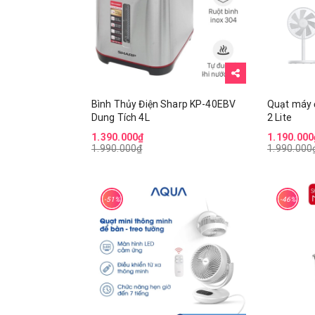
Bình Thủy Điện Sharp KP-40EBV
Quạt máy 
Dung Tích 4L
2 Lite
1.390.000₫
1.190.000
1.990.000₫
1.990.000
-51%
-46%