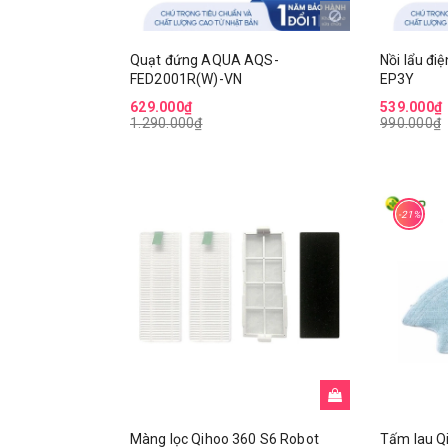
Quạt đứng AQUA AQS-
Nồi lẩu đ
FED2001R(W)-VN
EP3Y
629.000₫
539.000₫
1.290.000₫
990.000₫
-21%
Màng lọc Qihoo 360 S6 Robot
Tấm lau Q