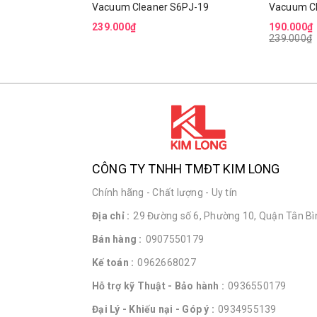
Vacuum Cleaner S6PJ-19
Vacuum Cl
239.000₫
190.000₫
239.000₫
CÔNG TY TNHH TMĐT KIM LONG
Chính hãng - Chất lượng - Uy tín
Địa chỉ :
29 Đường số 6, Phường 10, Quận Tân Bìn
Bán hàng :
0907550179
Kế toán :
0962668027
Hỗ trợ kỹ Thuật - Bảo hành :
0936550179
Đại Lý - Khiếu nại - Góp ý :
0934955139