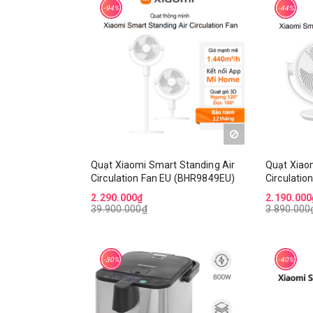
-94%
-44%
Quạt Xiaomi Smart Standing Air
Quạt Xiao
Circulation Fan EU (BHR9849EU)
Circulati
2.290.000₫
2.190.000
39.900.000₫
3.890.000
-30%
-40%