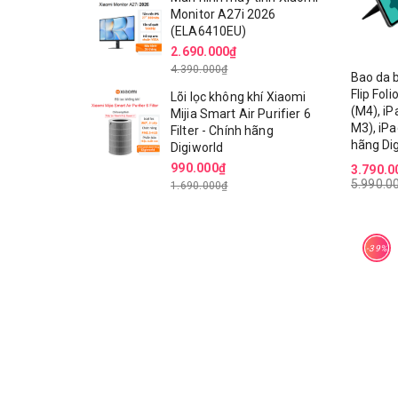
Monitor A27i 2026
(ELA6410EU)
2.690.000₫
4.390.000₫
Bao da 
Flip Fol
Lõi lọc không khí Xiaomi
(M4), iP
Mijia Smart Air Purifier 6
M3), iPa
Filter - Chính hãng
hãng Di
Digiworld
990.000₫
3.790.0
5.990.0
1.690.000₫
-39%