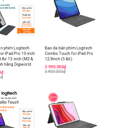
n phím Logitech
Bao da bàn phím Logitech
 for iPad Pro 13-inch
Combo Touch for iPad Pro
d Air 13-inch (M2 &
12,9inch (5 &6)
nh hãng Digiworld
3.990.000₫
5.900.000₫
0₫
0₫
 S Mini
Quạt Xiaomi Smart
MC-SSEA
Standing Air Circulation
-25%
Fan EU (BHR9849EU)
2.290.000₫
39.900.000₫
nhà
Màn hình máy tính Xiaomi
cuum 5
G27i 2026 Gaming Fast
EU)