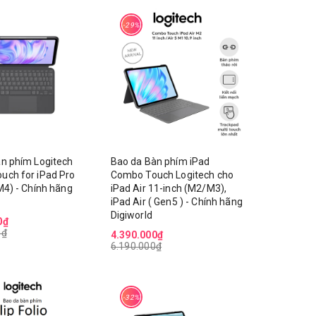
-29%
n phím Logitech
Bao da Bàn phím iPad
uch for iPad Pro
Combo Touch Logitech cho
M4) - Chính hãng
iPad Air 11-inch (M2/M3),
iPad Air ( Gen5 ) - Chính hãng
Digiworld
0₫
0₫
4.390.000₫
6.190.000₫
-32%