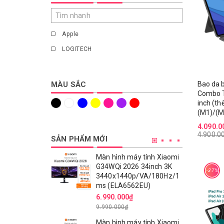
Apple
LOGITECH
Bao da 
MÀU SẮC
Combo T
inch (thế
(M1)/(M
4.090.0
4.900.0
SẢN PHẨM MỚI
Màn hình máy tính Xiaomi
G34WQi 2026 34inch 3K
-37%
3440x1440p/VA/180Hz/1
ms (ELA6562EU)
6.990.000₫
9.990.000₫
Màn hình máy tính Xiaomi