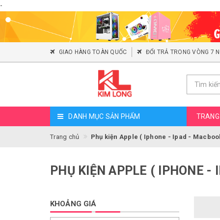
-
GIAO HÀNG TOÀN QUỐC
ĐỔI TRẢ TRONG VÒNG 7 
DANH MỤC SẢN PHẨM
TRANG
Trang chủ
Phụ kiện Apple ( Iphone - Ipad - Macboo
PHỤ KIỆN APPLE ( IPHONE - 
KHOẢNG GIÁ