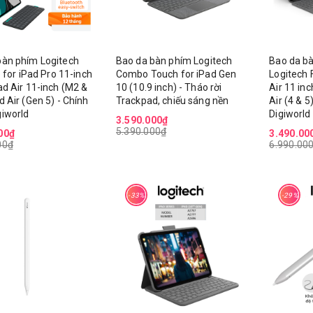
11.900.000₫
18.900.000₫
19.900.000₫
23.900.000₫
Google Tivi Xiaomi S Mini
Quạt Xiaomi Smar
LED 65 2026 L65MC-SSEA
bàn phím Logitech
Bao da bàn phím Logitech
Bao da b
Desktop Air Circul
15.900.000₫
io for iPad Pro 11-inch
Combo Touch for iPad Gen
Logitech 
EU (BHR9872EU)
24.900.000₫
ad Air 11-inch (M2 &
10 (10.9 inch) - Tháo rời
Air 11 in
2.190.000₫
d Air (Gen 5) - Chính
Trackpad, chiếu sáng nền
Air (4 & 5
3.890.000₫
giworld
Digiworld
3.590.000₫
5.390.000₫
00₫
3.490.00
00₫
6.990.00
-33%
-29%