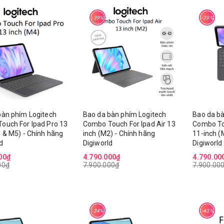
-39%
-39%
bàn phím Logitech
Bao da bàn phím Logitech
Bao da bà
ouch For Ipad Pro 13
Combo Touch For Ipad Air 13
Combo To
 & M5) - Chính hãng
inch (M2) - Chính hãng
11-inch (
d
Digiworld
Digiworld
00₫
4.790.000₫
4.790.00
00₫
7.900.000₫
7.900.00
-34%
-43%