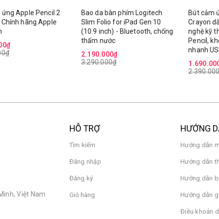
 ứng Apple Pencil 2
Bao da bàn phím Logitech
Bút cảm 
 Chính hãng Apple
Slim Folio for iPad Gen 10
Crayon dà
m
(10.9 inch) - Bluetooth, chống
nghệ kỹ t
thấm nước
Pencil, kh
00₫
nhanh US
00₫
2.190.000₫
3.290.000₫
1.690.00
2.390.00
HỖ TRỢ
HƯỚNG 
Tìm kiếm
Hướng dẫn m
Đăng nhập
Hướng dẫn t
Đăng ký
Hướng dẫn b
Minh, Việt Nam
Giỏ hàng
Hướng dẫn g
Điều khoản d