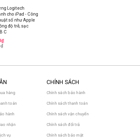
ứng Logitech
nh cho iPad - Công
huật số như Apple
ông độ trễ, sạc
B C
0₫
0₫
DẪN
CHÍNH SÁCH
ua hàng
Chính sách bảo hành
hanh toán
Chính sách thanh toán
ảo hành
Chính sách vận chuyển
iao nhận
Chính sách đổi trả
ịch vụ
Chính sách bảo mật