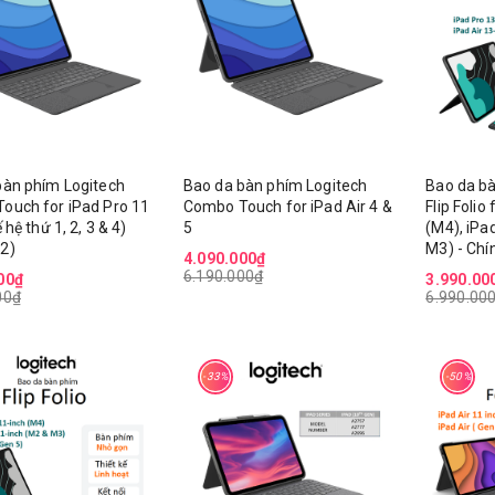
bàn phím Logitech
Bao da bàn phím Logitech
Bao da bà
ouch for iPad Pro 11
Combo Touch for iPad Air 4 &
Flip Folio
 hệ thứ 1, 2, 3 & 4)
5
(M4), iPa
2)
M3) - Chí
4.090.000₫
6.190.000₫
00₫
3.990.00
00₫
6.990.00
Quạt đối lưu không khí
Google Tivi Xiaomi
AQUA AQF-ED1823T(W)
LED 75 2026 L75
-33%
-50%
1.290.000₫
20.900.000₫
1.790.000₫
31.900.000₫
Google Tivi Xiaomi S Mini
Robot hút bụi lau 
LED 55 2026 L55MC-SSEA
Xiaomi Robot Va
Pro EU (BHR07WF