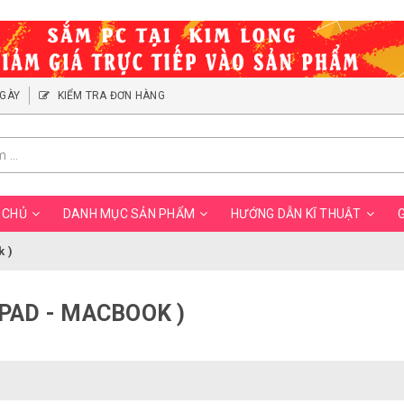
NGÀY
KIỂM TRA ĐƠN HÀNG
 CHỦ
DANH MỤC SẢN PHẨM
HƯỚNG DẪN KĨ THUẬT
G
k )
IPAD - MACBOOK )