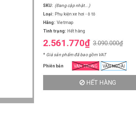
SKU:
(Đang cập nhật...)
Loại:
Phụ kiện xe hơi - ô tô
Hãng:
Vietmap
Tình trạng:
Hết hàng
2.561.770₫
3.090.000₫
*
Giá sản phẩm đã bao gồm VAT
Phiên bản
VAN TRONG
VAN NGOÀI
HẾT HÀNG