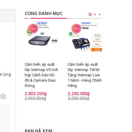
CÙNG DANH MỤC
-6%
-30%
-34%
Cảm biến áp suất
Cảm biến áp suất
Bơm lốp kíc
lốp Vietmap V3 tích
lốp Vietmap TW50
xe hơi Viet
ài ứng
hợp Cảnh báo tốc
Tặng Vietmap Live
MF139 Pin
độ & Camera Giao
1 Năm - Hàng Chính
12000mAh
thông
Hãng
2.290.000
3.490.000
2.803.300₫
2.290.000₫
2.990.000₫
3.290.000₫
BẠN ĐÃ XEM