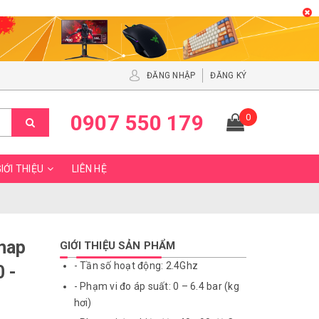
ĐĂNG NHẬP
ĐĂNG KÝ
0907 550 179
0
IỚI THIỆU
LIÊN HỆ
map
GIỚI THIỆU SẢN PHẨM
- Tần số hoạt động: 2.4Ghz
 -
- Phạm vi đo áp suất: 0 – 6.4 bar (kg
hơi)