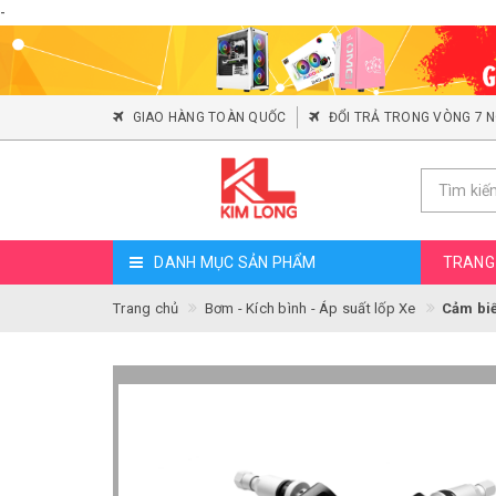
-
GIAO HÀNG TOÀN QUỐC
ĐỔI TRẢ TRONG VÒNG 7 
DANH MỤC SẢN PHẨM
TRANG
Trang chủ
Bơm - Kích bình - Áp suất lốp Xe
Cảm biế