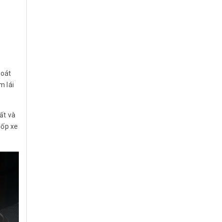
soát
m lái
ất và
lốp xe