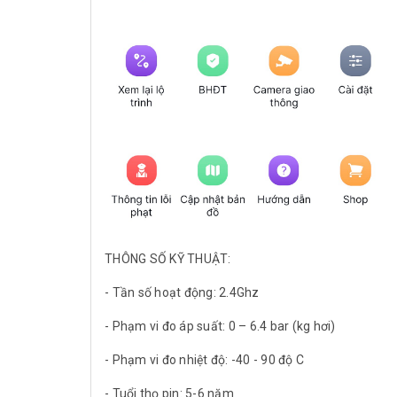
THÔNG SỐ KỸ THUẬT:
- Tần số hoạt động: 2.4Ghz
- Phạm vi đo áp suất: 0 – 6.4 bar (kg hơi)
- Phạm vi đo nhiệt độ: -40 - 90 độ C
- Tuổi thọ pin: 5-6 năm