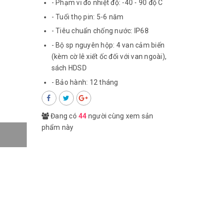
- Phạm vi đo nhiệt độ: -40 - 90 độ C
- Tuổi thọ pin: 5-6 năm
- Tiêu chuẩn chống nước: IP68
- Bộ sp nguyên hộp: 4 van cảm biến
(kèm cờ lê xiết ốc đối với van ngoài),
sách HDSD
- Bảo hành: 12 tháng
Đang có
44
người cùng xem sản
phẩm này