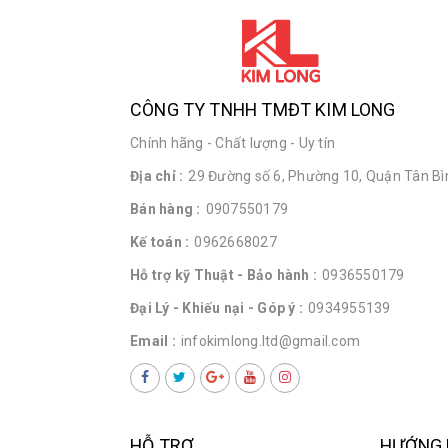
CÔNG TY TNHH TMĐT KIM LONG
Chính hãng - Chất lượng - Uy tín
Địa chỉ :
29 Đường số 6, Phường 10, Quận Tân Bìn
Bán hàng :
0907550179
Kế toán :
0962668027
Hỗ trợ kỹ Thuật - Bảo hành :
0936550179
Đại Lý - Khiếu nại - Góp ý :
0934955139
Email :
infokimlong.ltd@gmail.com
HỖ TRỢ
HƯỚNG 