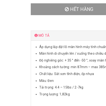
HẾT HÀNG
MÔ TẢ
Áp dụng lắp đặt lỗ màn hình máy tính ch
Màn hình di chuyển lên / xuống theo chiều
Độ nghiêng góc: + 35 ° đến -50 °, xoay màn 
Khoảng cách tường: min 87mm – max 38
Chất liệu: Sắt sơn tĩnh điện, ốp nhựa
Màu: Đen
Tải trọng: 4.4 – 15lbs / 2-7kg
Trọng lượng: 1,82kg