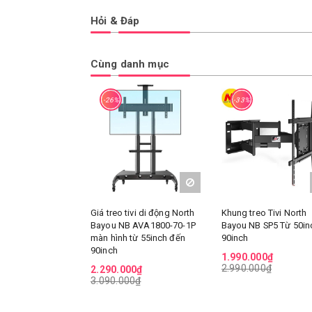
Hỏi & Đáp
Cùng danh mục
-26%
-33%
Giá treo tivi di động North
Khung treo Tivi North
Bayou NB AVA1800-70-1P
Bayou NB SP5 Từ 50inc
màn hình từ 55inch đến
90inch
90inch
1.990.000₫
2.990.000₫
2.290.000₫
3.090.000₫