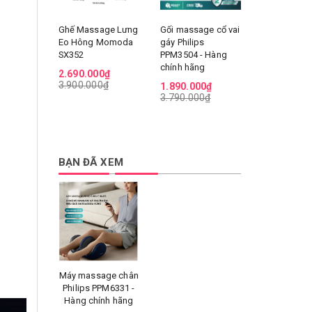
Ghế Massage Lưng
Gối massage cổ vai
Máy massag
Eo Hông Momoda
gáy Philips
vai gáy Phil
SX352
PPM3504 - Hàng
PPM3522
chính hãng
2.690.000₫
1.490.000
3.900.000₫
2.490.000
1.890.000₫
3.790.000₫
BẠN ĐÃ XEM
Máy massage chân
Philips PPM6331 -
Hàng chính hãng