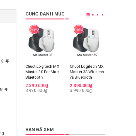
CÙNG DANH MỤC
-40%
-40%
-27%
 giúp
Chuột Logitech MX
Chuột Logitech MX
Chuột Logi
Master 3S For Mac
Master 3S Wireless
Master 3 Wi
Bluetooth
và Bluetooth
và Bluetoot
2.390.000₫
2.390.000₫
2.190.000
 giúp
3.990.000₫
3.990.000₫
2.990.000
BẠN ĐÃ XEM
ùng