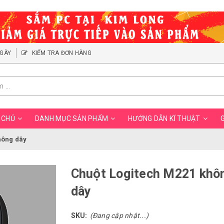
NGÀY
KIỂM TRA ĐƠN HÀNG
 CHỦ
DANH MỤC SẢN PHẨM
HƯỚNG DẪN KĨ THUẬT
G
hông dây
Chuột Logitech M221 khô
dây
SKU:
(Đang cập nhật...)