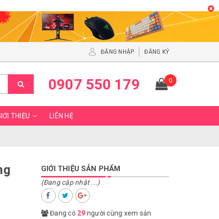
ĐĂNG NHẬP
ĐĂNG KÝ
0907 550 179
0
IỚI THIỆU
LIÊN HỆ
ng
GIỚI THIỆU SẢN PHẨM
(Đang cập nhật ...)
Đang có
29
người cùng xem sản