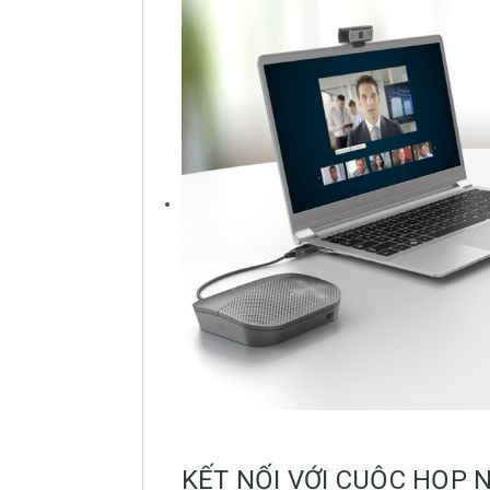
KẾT NỐI VỚI CUỘC HỌP 