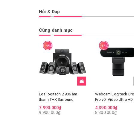
Hỏi & Đáp
Cùng danh mục
-19%
-47%
Loa logitech Z906 âm
Webcam Logitech Bri
thanh THX Surround
Pro với Video Ultra HD
7.990.000₫
4.390.000₫
9.900.000₫
8.300.000₫