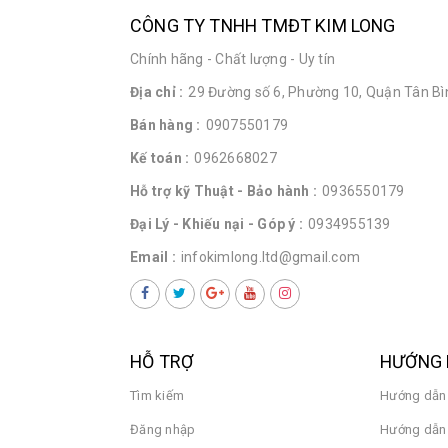
CÔNG TY TNHH TMĐT KIM LONG
Chính hãng - Chất lượng - Uy tín
Địa chỉ :
29 Đường số 6, Phường 10, Quận Tân Bìn
Bán hàng :
0907550179
Kế toán :
0962668027
Hỗ trợ kỹ Thuật - Bảo hành :
0936550179
Đại Lý - Khiếu nại - Góp ý :
0934955139
Email :
infokimlong.ltd@gmail.com
HỖ TRỢ
HƯỚNG 
Tìm kiếm
Hướng dẫn
Đăng nhập
Hướng dẫn 