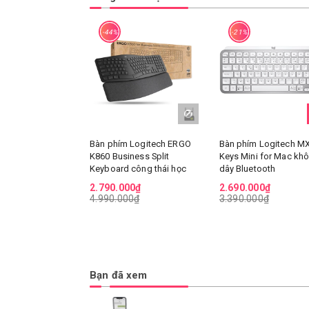
-44%
-21%
Bàn phím Logitech ERGO
Bàn phím Logitech M
K860 Business Split
Keys Mini for Mac kh
Keyboard công thái học
dây Bluetooth
2.790.000₫
2.690.000₫
4.990.000₫
3.390.000₫
Bạn đã xem