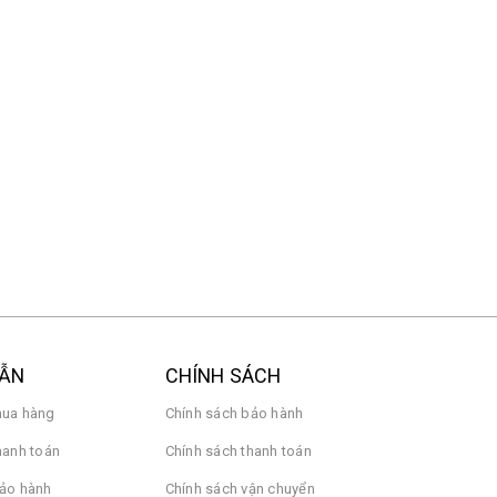
cuum 5
G27i 2026 Gaming Fast
EU)
IPS/1ms/200Hz/HDR400 -
Chính hãng Digiworld
3.490.000₫
t
4.990.000₫
ation Fan
Màn hình máy tính Xiaomi
G27Qi 2026 Gaming
2K(2560x1440p)
1ms/200Hz ELA6556EU -
Chính hãng Digiworld
4.490.000₫
7.990.000₫
DẪN
CHÍNH SÁCH
ua hàng
Chính sách bảo hành
hanh toán
Chính sách thanh toán
ảo hành
Chính sách vận chuyển