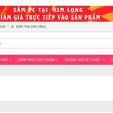
NGÀY
KIỂM TRA ĐƠN HÀNG
 CHỦ
DANH MỤC SẢN PHẨM
HƯỚNG DẪN KĨ THUẬT
G