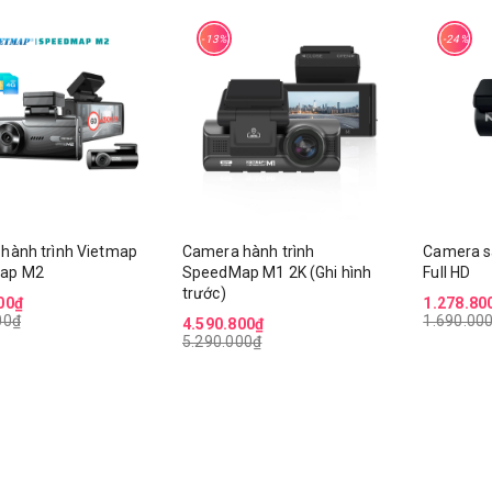
-13%
-24%
hành trình Vietmap
Camera hành trình
Camera 
ap M2
SpeedMap M1 2K (Ghi hình
Full HD
trước)
00₫
1.278.80
00₫
1.690.00
4.590.800₫
5.290.000₫