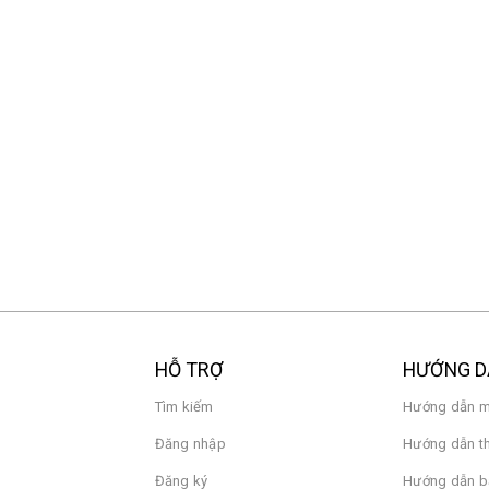
LED 55 2026 L55MC-SSEA
Xiaomi Robot Va
Pro EU (BHR07WF
11.900.000₫
18.900.000₫
19.900.000₫
23.900.000₫
Google Tivi Xiaomi S Mini
Quạt Xiaomi Smar
LED 65 2026 L65MC-SSEA
Desktop Air Circul
15.900.000₫
EU (BHR9872EU)
24.900.000₫
2.190.000₫
3.890.000₫
HỖ TRỢ
HƯỚNG 
Tìm kiếm
Hướng dẫn m
Đăng nhập
Hướng dẫn t
Đăng ký
Hướng dẫn b