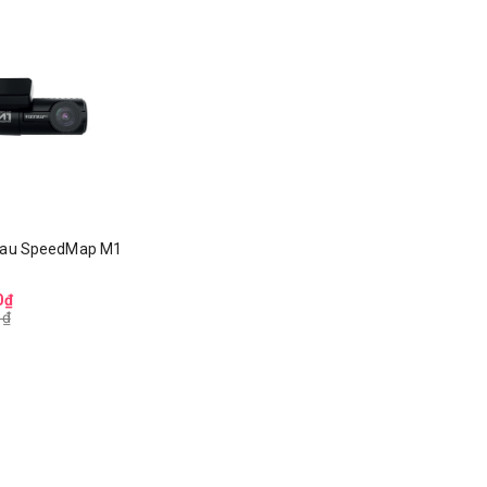
sau SpeedMap M1
0₫
0₫