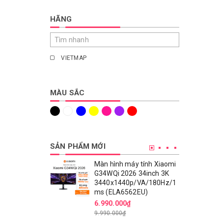
HÃNG
VIETMAP
MÀU SẮC
SẢN PHẨM MỚI
Màn hình máy tính Xiaomi
G34WQi 2026 34inch 3K
3440x1440p/VA/180Hz/1
ms (ELA6562EU)
6.990.000₫
9.990.000₫