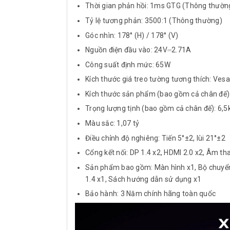
Thời gian phản hồi: 1ms GTG (Thông thườn
Tỷ lệ tương phản: 3500:1 (Thông thường)
Góc nhìn: 178° (H) / 178° (V)
Nguồn điện đầu vào: 24V⎓2.71A
Công suất định mức: 65W
Kích thước giá treo tường tương thích: Ve
Kích thước sản phẩm (bao gồm cả chân đế):
Trọng lượng tịnh (bao gồm cả chân đế): 6,5
Màu sắc: 1,07 tỷ
Điều chỉnh độ nghiêng: Tiến 5°±2, lùi 21°±2
Cổng kết nối: DP 1.4 x2, HDMI 2.0 x2, Âm th
Sản phẩm bao gồm: Màn hình x1, Bộ chuyển đ
1.4 x1, Sách hướng dẫn sử dụng x1
Bảo hành: 3 Năm chính hãng toàn quốc