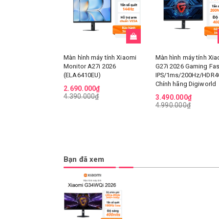
Màn hình máy tính Xiaomi
Màn hình máy tính Xia
Monitor A27i 2026
G27i 2026 Gaming Fas
(ELA6410EU)
IPS/1ms/200Hz/HDR40
Chính hãng Digiworld
2.690.000₫
4.390.000₫
3.490.000₫
4.990.000₫
Bạn đã xem