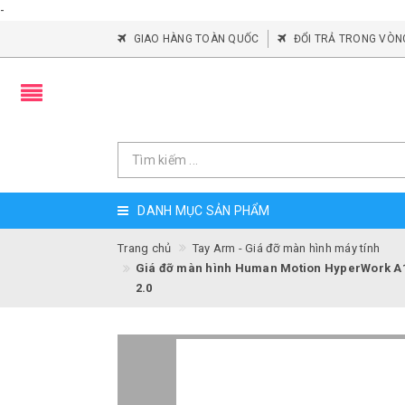
-
GIAO HÀNG TOÀN QUỐC
ĐỔI TRẢ TRONG VÒN
DANH MỤC SẢN PHẨM
Trang chủ
Tay Arm - Giá đỡ màn hình máy tính
Giá đỡ màn hình Human Motion HyperWork A1C 
2.0