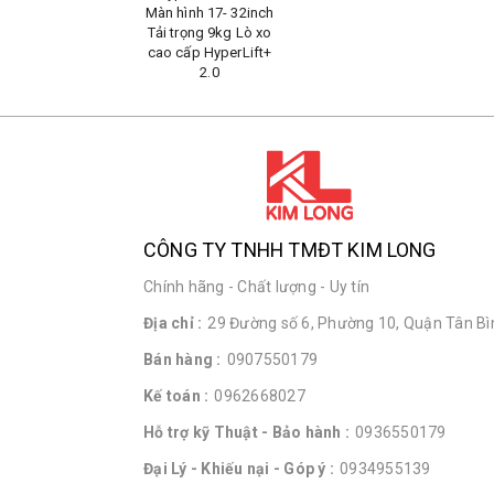
Màn hình 17- 32inch
Tải trọng 9kg Lò xo
cao cấp HyperLift+
2.0
CÔNG TY TNHH TMĐT KIM LONG
Chính hãng - Chất lượng - Uy tín
Địa chỉ :
29 Đường số 6, Phường 10, Quận Tân Bìn
Bán hàng :
0907550179
Kế toán :
0962668027
Hỗ trợ kỹ Thuật - Bảo hành :
0936550179
Đại Lý - Khiếu nại - Góp ý :
0934955139