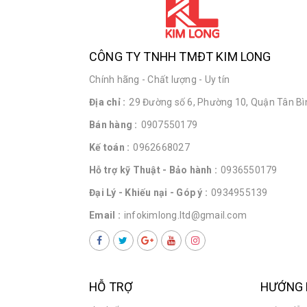
CÔNG TY TNHH TMĐT KIM LONG
Chính hãng - Chất lượng - Uy tín
Địa chỉ :
29 Đường số 6, Phường 10, Quận Tân Bìn
Bán hàng :
0907550179
Kế toán :
0962668027
Hỗ trợ kỹ Thuật - Bảo hành :
0936550179
Đại Lý - Khiếu nại - Góp ý :
0934955139
Email :
infokimlong.ltd@gmail.com
HỖ TRỢ
HƯỚNG 