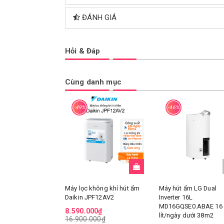
ĐÁNH GIÁ
Hỏi & Đáp
Cùng danh mục
-49%
-46%
Máy lọc không khí hút ẩm
Máy hút ẩm LG Dual
Daikin JPF12AV2
Inverter 16L
MD16GQSE0.ABAE 16
8.590.000₫
lít/ngày dưới 38m2
16.900.000₫