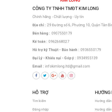
CÔNG TY TNHH TMĐT KIM LONG
Chính hãng - Chất lượng - Uy tín
Địa chỉ :
29 Đường số 6, Phường 10, Quận Tân Bìn
Bán hàng :
0907550179
Kế toán :
0962668027
Hỗ trợ kỹ Thuật - Bảo hành :
0936550179
Đại Lý - Khiếu nại - Góp ý :
0934955139
Email :
infokimlong.ltd@gmail.com
HỖ TRỢ
HƯỚNG 
Tìm kiếm
Hướng dẫn
Đăng nhập
Hướng dẫn 