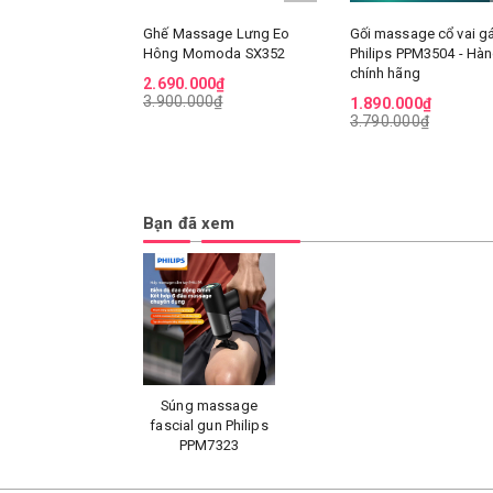
Ghế Massage Lưng Eo
Gối massage cổ vai g
Hông Momoda SX352
Philips PPM3504 - Hà
chính hãng
2.690.000₫
3.900.000₫
1.890.000₫
3.790.000₫
Bạn đã xem
Súng massage
fascial gun Philips
PPM7323