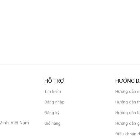
Quạt Xiaomi Smar
LED 65 2026 L65MC-SSEA
Desktop Air Circul
15.900.000₫
EU (BHR9872EU)
24.900.000₫
2.190.000₫
3.890.000₫
HỖ TRỢ
HƯỚNG 
Tìm kiếm
Hướng dẫn m
Đăng nhập
Hướng dẫn t
Đăng ký
Hướng dẫn b
Minh, Việt Nam
Giỏ hàng
Hướng dẫn g
Điều khoản d