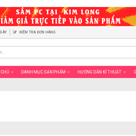
NGÀY
KIỂM TRA ĐƠN HÀNG
 CHỦ
DANH MỤC SẢN PHẨM
HƯỚNG DẪN KĨ THUẬT
G