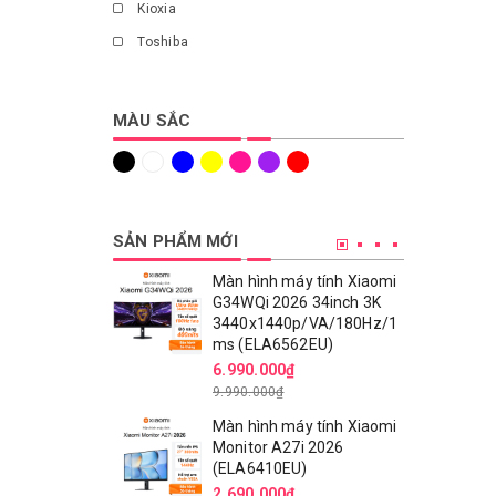
Kioxia
Toshiba
MÀU SẮC
SẢN PHẨM MỚI
Màn hình máy tính Xiaomi
G34WQi 2026 34inch 3K
3440x1440p/VA/180Hz/1
ms (ELA6562EU)
6.990.000₫
9.990.000₫
Màn hình máy tính Xiaomi
Monitor A27i 2026
(ELA6410EU)
2.690.000₫