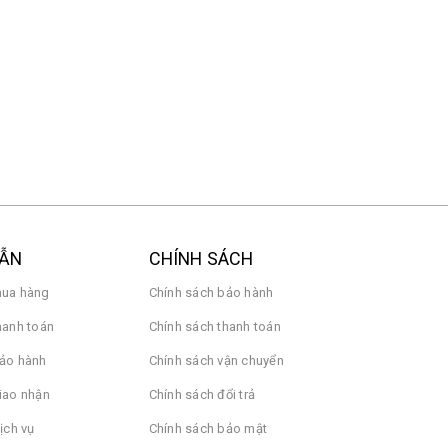
t
4.990.000₫
ation Fan
Màn hình máy tính Xiaomi
G27Qi 2026 Gaming
2K(2560x1440p)
1ms/200Hz ELA6556EU -
Chính hãng Digiworld
4.490.000₫
7.990.000₫
DẪN
CHÍNH SÁCH
ua hàng
Chính sách bảo hành
hanh toán
Chính sách thanh toán
ảo hành
Chính sách vận chuyển
iao nhận
Chính sách đổi trả
ịch vụ
Chính sách bảo mật