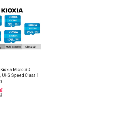
Kioxia Micro SD
0, UHS Speed Class 1
/s
0₫
₫