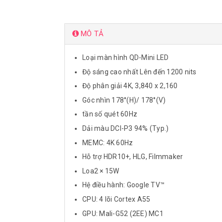
MÔ TẢ
Loại màn hình QD-Mini LED
Độ sáng cao nhất Lên đến 1200 nits
Độ phân giải 4K, 3,840 x 2,160
Góc nhìn 178°(H)/ 178°(V)
tần số quét 60Hz
Dải màu DCI-P3 94% (Typ.)
MEMC: 4K 60Hz
Hỗ trợ HDR10+, HLG, Filmmaker
Loa2 × 15W
Hệ điều hành: Google TV™
CPU: 4 lõi Cortex A55
GPU: Mali-G52 (2EE) MC1