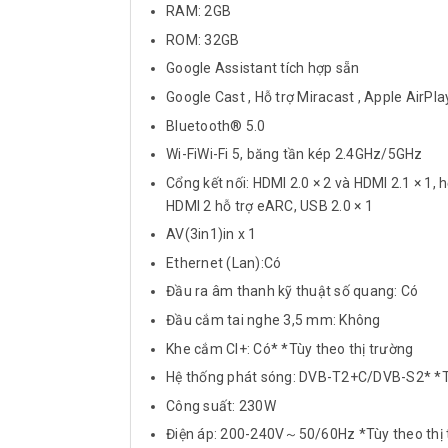
RAM: 2GB
ROM: 32GB
Google Assistant tích hợp sẵn
Google Cast , Hỗ trợ Miracast , Apple AirPla
Bluetooth® 5.0
Wi-FiWi-Fi 5, băng tần kép 2.4GHz/5GHz
Cổng kết nối: HDMI 2.0 × 2 và HDMI 2.1 × 1,
HDMI 2 hỗ trợ eARC, USB 2.0 × 1
AV(3in1)in x 1
Ethernet (Lan):Có
Đầu ra âm thanh kỹ thuật số quang: Có
Đầu cắm tai nghe 3,5 mm: Không
Khe cắm CI+: Có* *Tùy theo thị trường
Hệ thống phát sóng: DVB-T2+C/DVB-S2* *Tù
Công suất: 230W
Điện áp: 200-240V～50/60Hz *Tùy theo thị