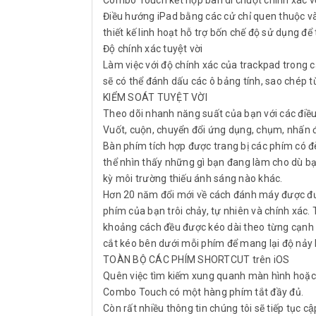
Combo Touch kết hợp bàn di chuột chính xác vớ
Điều hướng iPad bằng các cử chỉ quen thuộc và 
thiết kế linh hoạt hỗ trợ bốn chế độ sử dụng để 
Độ chính xác tuyệt vời
Làm việc với độ chính xác của trackpad trong
sẽ có thể đánh dấu các ô bảng tính, sao chép 
KIỂM SOÁT TUYỆT VỜI
Theo dõi nhanh năng suất của bạn với các điều 
Vuốt, cuộn, chuyển đổi ứng dụng, chụm, nhấn đú
Bàn phím tích hợp được trang bị các phím có 
thể nhìn thấy những gì bạn đang làm cho dù bạ
kỳ môi trường thiếu ánh sáng nào khác.
Hơn 20 năm đổi mới về cách đánh máy được đư
phím của bạn trôi chảy, tự nhiên và chính xác
khoảng cách đều được kéo dài theo từng cạnh 
cắt kéo bên dưới mỗi phím để mang lại độ nảy
TOÀN BỘ CÁC PHÍM SHORTCUT trên iOS
Quên việc tìm kiếm xung quanh màn hình hoặc 
Combo Touch có một hàng phím tắt đầy đủ.
Còn rất nhiều thông tin chúng tôi sẽ tiếp tục câ