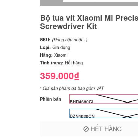
Bộ tua vít Xiaomi Mi Preci
Screwdriver Kit
SKU:
(Đang cập nhật...)
Loại:
Gia dụng
Hãng:
Xiaomi
Tình trạng:
Hết hàng
359.000₫
*
Giá sản phẩm đã bao gồm VAT
Phiên bản
BHR4680GL
DZN4020CN
HẾT HÀNG