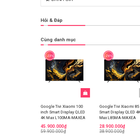
Hỏi & Đáp
Cùng danh mục
-23%
-26%
Google Tivi Xiaomi 100
Google Tivi Xiaomi 85
inch Smart Display QLED
Smart Display QLED 4
4K Max L100MA-MAXEA
Max L85MA-MAXEA
45.900.000₫
28.900.000₫
59.900.000₫
38.900.000₫