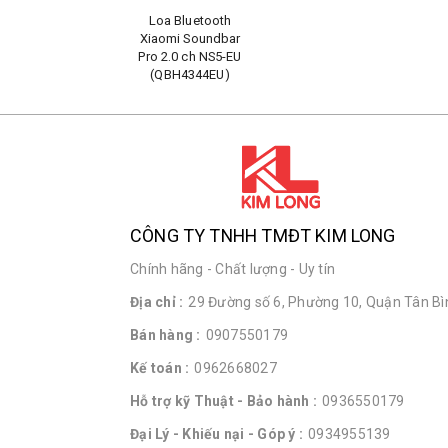
Loa Bluetooth
Xiaomi Soundbar
Pro 2.0 ch NS5-EU
(QBH4344EU)
CÔNG TY TNHH TMĐT KIM LONG
Chính hãng - Chất lượng - Uy tín
Địa chỉ :
29 Đường số 6, Phường 10, Quận Tân Bìn
Bán hàng :
0907550179
Kế toán :
0962668027
Hỗ trợ kỹ Thuật - Bảo hành :
0936550179
Đại Lý - Khiếu nại - Góp ý :
0934955139