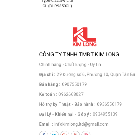
Type-C 22.5W Lite
GL (BHR9350GL)
CÔNG TY TNHH TMĐT KIM LONG
Chính hãng - Chất lượng - Uy tín
Địa chỉ :
29 Đường số 6, Phường 10, Quận Tân Bìn
Bán hàng :
0907550179
Kế toán :
0962668027
Hỗ trợ kỹ Thuật - Bảo hành :
0936550179
Đại Lý - Khiếu nại - Góp ý :
0934955139
Email :
infokimlong.ltd@gmail.com