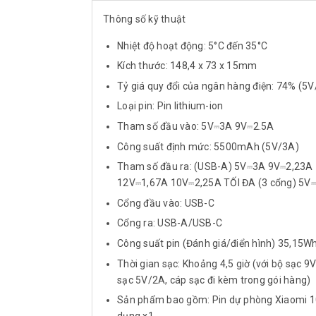
Thông số kỹ thuật
Nhiệt độ hoạt động: 5°C đến 35°C
Kích thước: 148,4 x 73 x 15mm
Tỷ giá quy đổi của ngân hàng điện: 74% (5
Loại pin: Pin lithium-ion
Tham số đầu vào: 5V⎓3A 9V⎓2.5A
Công suất định mức: 5500mAh (5V/3A)
Tham số đầu ra: (USB-A) 5V⎓3A 9V⎓2,23A
12V⎓1,67A 10V⎓2,25A TỐI ĐA (3 cổng) 5V
Cổng đầu vào: USB-C
Cổng ra: USB-A/USB-C
Công suất pin (Đánh giá/điển hình) 35
Thời gian sạc: Khoảng 4,5 giờ (với bộ sạc 9
sạc 5V/2A, cáp sạc đi kèm trong gói hàng)
Sản phẩm bao gồm: Pin dự phòng Xiaomi 1